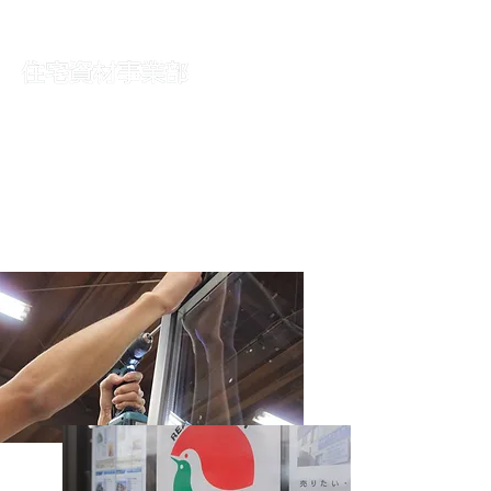
30年間で培ってきた​確かな技術力
サッシの組立・配送・取付けを主に
網戸・ガラス・鍵・ドア・シャッター等の修理交換、
リフォームやエクステリア工事等 ​幅広く
請け負い、
お客様の日々の
暮らしをサポートいたします。
お悩みやご要望を
お気軽にご相談ください